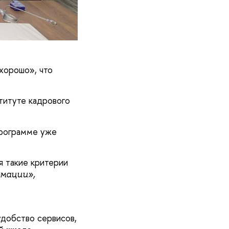
«хорошо», что
титуте кадрового
Программе уже
 такие критерии
мации»,
удобство сервисов,