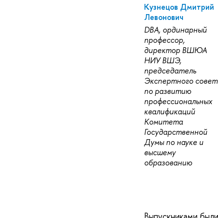
Кузнецов Дмитрий
Левонович
DBA, ординарный
профессор,
директор ВШЮА
НИУ ВШЭ,
председатель
Экспертного совет
по развитию
профессиональных
квалификаций
Комитета
Государственной
Думы по науке и
высшему
образованию
Выпускниками были