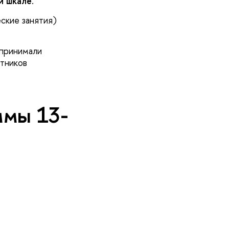
й шкале
.
ские занятия)
 принимали
тников
ммы 13-