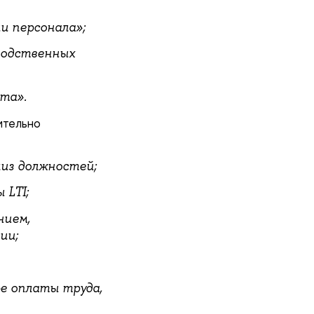
и персонала»;
водственных
та».
ительно
из должностей;
 LTI;
нием,
ии;
е оплаты труда,