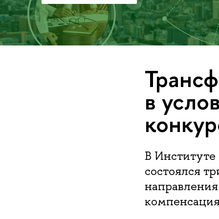
Трансф
в усло
конкур
В Институт
состоялся т
направления
компенсация