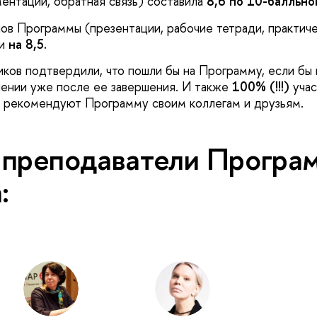
нтации, обратная связь) составила
8,6 по 10-балльно
ов Программы (презентации, рабочие тетради, практиче
ли
на 8,5.
иков подтвердили, что пошли бы на Программу, если бы
ении уже после ее завершения. И также
100% (!!!)
учас
 рекомендуют Программу своим коллегам и друзьям.
преподаватели Програ
: