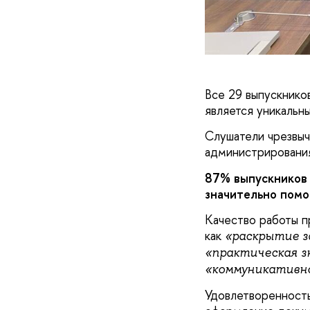
Все 29 выпускнико
является уникальн
Слушатели чрезвыч
администрирования
87% выпускников
значительно помо
Качество работы 
как
«раскрытие з
«практическая з
«коммуникативн
Удовлетворенность