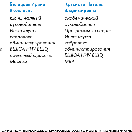
Белицкая Ирина
Краснова Наталья
Яковлевна
Владимировна
к.ю.н., научный
академический
руководитель
руководитель
Института
Программы, эксперт
кадрового
Института
администрирования
кадрового
а
ВШЮА НИУ ВШЭ,
администрирования
почетный юрист г.
ВШЮА НИУ ВШЭ,
Москвы
МВА
 успешно выполнены итоговые командные и индивидуаль