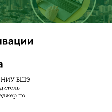
ивации
а
А НИУ ВШЭ
дитель
еджер по