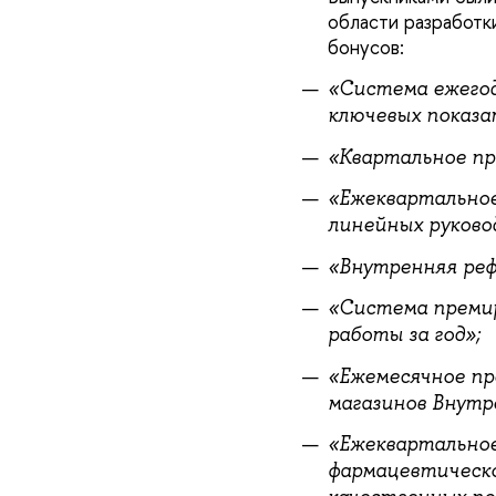
области разработк
бонусов:
«Система ежегод
ключевых показа
«Квартальное пр
«Ежеквартальное
линейных руково
«Внутренняя реф
«Система премир
работы за год»;
«Ежемесячное пр
магазинов Внутр
«Ежеквартальное
фармацевтическо