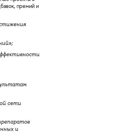
бавок, премий и
остижения
ний»;
эффективности
зультатам
ой сети
препаратов
нных и