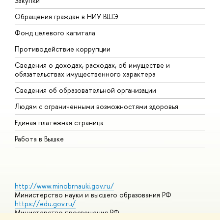
Закупки
П
Обращения граждан в НИУ ВШЭ
А
Фонд целевого капитала
Д
Противодействие коррупции
Ц
Сведения о доходах, расходах, об имуществе и
Б
обязательствах имущественного характера
О
Сведения об образовательной организации
О
Людям с ограниченными возможностями здоровья
Единая платежная страница
Работа в Вышке
http://www.minobrnauki.gov.ru/
Министерство науки и высшего образования РФ
https://edu.gov.ru/
Министерство просвещения РФ