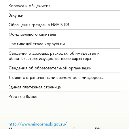
Корпуса и общежития
В
Закупки
П
Обращения граждан в НИУ ВШЭ
А
Фонд целевого капитала
Д
Противодействие коррупции
Ц
Сведения о доходах, расходах, об имуществе и
Б
обязательствах имущественного характера
О
Сведения об образовательной организации
О
Людям с ограниченными возможностями здоровья
Единая платежная страница
Работа в Вышке
http://www.minobrnauki.gov.ru/