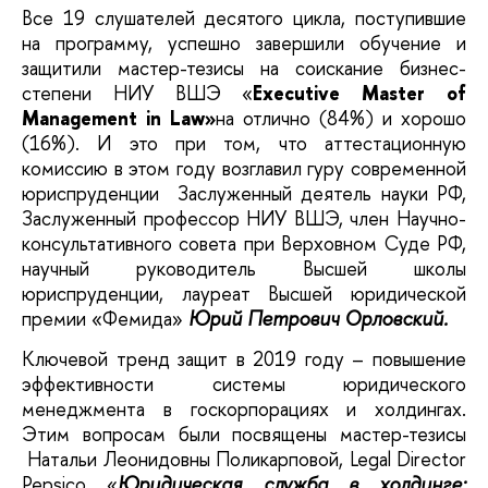
Все 19 слушателей десятого цикла, поступившие
на программу, успешно завершили обучение и
защитили мастер-тезисы на соискание бизнес-
степени НИУ ВШЭ «
Executive Master of
Management in Law»
на отлично (84%) и хорошо
(16%). И это при том, что аттестационную
комиссию в этом году возглавил гуру современной
юриспруденции Заслуженный деятель науки РФ,
Заслуженный профессор НИУ ВШЭ, член Научно-
консультативного совета при Верховном Суде РФ,
научный руководитель Высшей школы
юриспруденции, лауреат Высшей юридической
премии «Фемида»
Юрий Петрович Орловский.
Ключевой тренд защит в 2019 году – повышение
эффективности системы юридического
менеджмента в госкорпорациях и холдингах.
Этим вопросам были посвящены мастер-тезисы
Натальи Леонидовны Поликарповой, Legal Director
Pepsico «
Юридическая служба в холдинге: