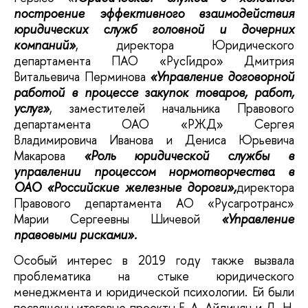
построение эффективного взаимодействия
юридических служб головной и дочерних
компаний»
, директора Юридического
департамента ПАО «РусГидро» Дмитрия
Витальевича Перминова
«Управление договорной
работой в процессе закупок товаров, работ,
услуг»
, заместителей начальника Правового
департамента ОАО «РЖД» Сергея
Владимировича Иванова и Дениса Юрьевича
Макарова
«Роль юридической службы в
управлении процессом нормотворчества в
ОАО «Российские железные дороги»,
директора
Правового департамента АО «Русагротранс
»
Марии Сергеевны Шичевой
«Управление
правовыми рисками».
Особый интерес в 2019 году также вызвала
проблематика на стыке юридического
менеджмента и юридической психологии. Ей были
посвящены итоговые проекты Е. А. Айдинян и Д. Н.