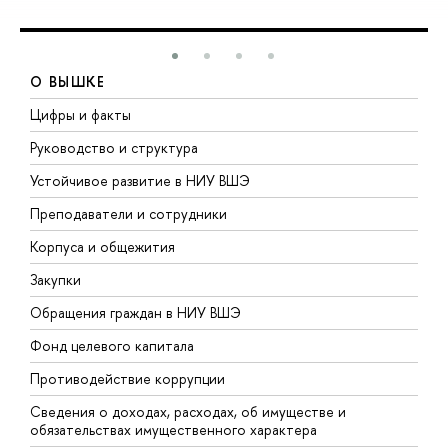
О ВЫШКЕ
Цифры и факты
Л
Руководство и структура
Д
Устойчивое развитие в НИУ ВШЭ
О
Преподаватели и сотрудники
П
Корпуса и общежития
В
Закупки
П
Обращения граждан в НИУ ВШЭ
А
Фонд целевого капитала
Д
Противодействие коррупции
Ц
Сведения о доходах, расходах, об имуществе и
Б
обязательствах имущественного характера
О