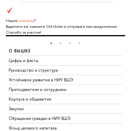
Нашли
опечатку
?
Выделите её, нажмите Ctrl+Enter и отправьте нам уведомление.
Спасибо за участие!
О ВЫШКЕ
Цифры и факты
Л
Руководство и структура
Д
Устойчивое развитие в НИУ ВШЭ
О
Преподаватели и сотрудники
П
Корпуса и общежития
В
Закупки
П
Обращения граждан в НИУ ВШЭ
А
Фонд целевого капитала
Д