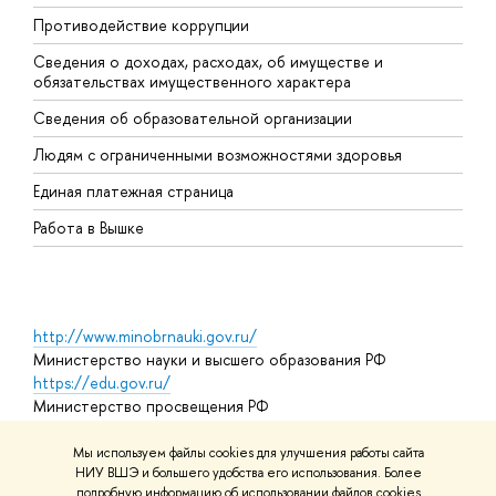
Противодействие коррупции
Ц
Сведения о доходах, расходах, об имуществе и
Б
обязательствах имущественного характера
О
Сведения об образовательной организации
О
Людям с ограниченными возможностями здоровья
Единая платежная страница
Работа в Вышке
http://www.minobrnauki.gov.ru/
Министерство науки и высшего образования РФ
https://edu.gov.ru/
Министерство просвещения РФ
https://elearning.hse.ru/mooc
Массовые открытые онлайн-курсы
Мы используем файлы cookies для улучшения работы сайта
НИУ ВШЭ и большего удобства его использования. Более
подробную информацию об использовании файлов cookies