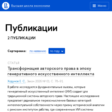
Высшая школа экономики
Меню
Публикации
2 ПУБЛИКАЦИИ
Сортировка:
по названию
по году
СТАТЬЯ
Трансформация авторского права в эпоху
генеративного искусственного интеллекта
Ходунов Е. С.
, Закон 2026 № 01 С. 78–91
В работе исследуются фундаментальные вызовы, которые
генеративный искусственный интеллект (ИИ) создает для
традиционной системы авторского права. Настоящее исследование
предлагает радикальное переосмысление базовых категорий
интеллектуальной собственности через призму исторической аналогии
с римским институтом рабства, где современные ИИ-системы