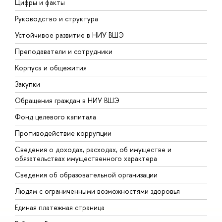
Цифры и факты
Л
Руководство и структура
Д
Устойчивое развитие в НИУ ВШЭ
О
Преподаватели и сотрудники
П
Корпуса и общежития
В
Закупки
П
Обращения граждан в НИУ ВШЭ
А
Фонд целевого капитала
Д
Противодействие коррупции
Ц
Сведения о доходах, расходах, об имуществе и
Б
обязательствах имущественного характера
О
Сведения об образовательной организации
О
Людям с ограниченными возможностями здоровья
Единая платежная страница