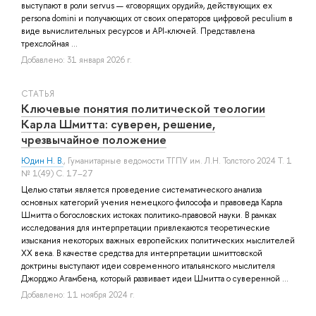
выступают в роли servus — «говорящих орудий», действующих ex
persona domini и получающих от своих операторов цифровой peculium в
виде вычислительных ресурсов и API-ключей. Представлена
трехслойная ...
Добавлено: 31 января 2026 г.
СТАТЬЯ
Ключевые понятия политической теологии
Карла Шмитта: суверен, решение,
чрезвычайное положение
Юдин Н. В.
, Гуманитарные ведомости ТГПУ им. Л.Н. Толстого 2024 Т. 1
№ 1(49) С. 17–27
Целью статьи является проведение систематического анализа
основных категорий учения немецкого философа и правоведа Карла
Шмитта о богословских истоках политико-правовой науки. В рамках
исследования для интерпретации привлекаются теоретические
изыскания некоторых важных европейских политических мыслителей
XX века. В качестве средства для интерпретации шмиттовской
доктрины выступают идеи современного итальянского мыслителя
Джорджо Агамбена, который развивает идеи Шмитта о суверенной ...
Добавлено: 11 ноября 2024 г.