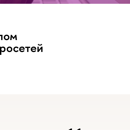
лом
йросетей