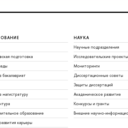
ЗОВАНИЕ
НАУКА
Научные подразделения
вская подготовка
Исследовательские проекты
иады
Мониторинги
в бакалавриат
Диссертационные советы
Защиты диссертаций
в магистратуру
Академическое развитие
нтура
Конкурсы и гранты
ительное образование
нешние научно-информацио
развития карьеры