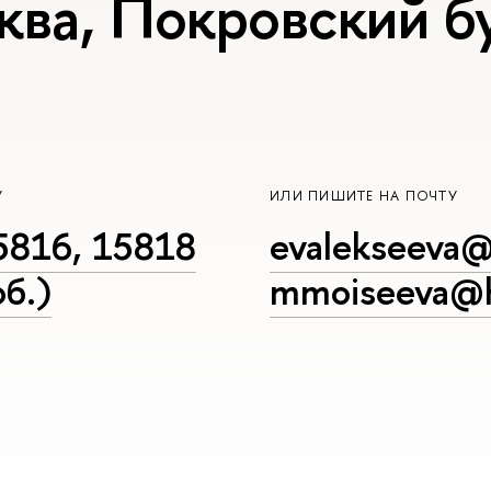
ква, Покровский бу
У
ИЛИ ПИШИТЕ НА ПОЧТУ
5816, 15818
evalekseeva@
б.)
mmoiseeva@h