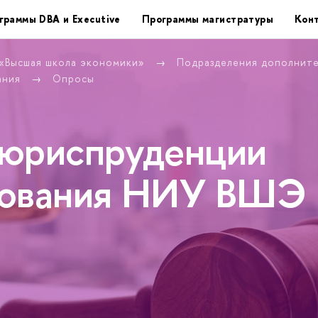
граммы DBA и Executive
Программы магистратуры
Кон
 «Высшая школа экономики»
Подразделения дополнит
ания
Опросы
юриспруденции
рования НИУ ВШЭ