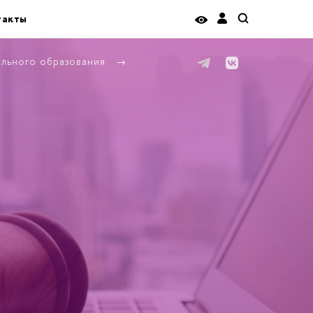
такты
ельного образования