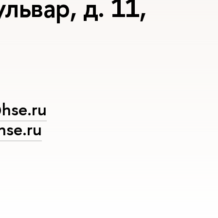
львар, д. 11,
hse.ru
se.ru