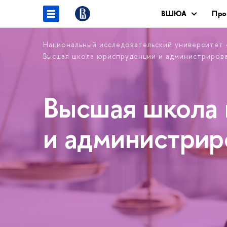
ШЮА
Про
Национальный исследовательский университет
ысшая школа юриспруденции и администриров
ысшая школа 
и администри