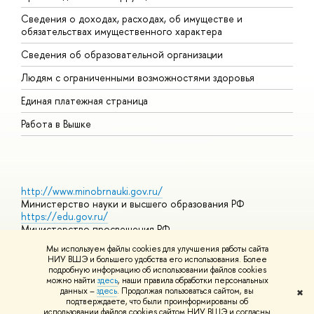
Сведения о доходах, расходах, об имуществе и
Б
обязательствах имущественного характера
О
Сведения об образовательной организации
О
Людям с ограниченными возможностями здоровья
Единая платежная страница
Работа в Вышке
http://www.minobrnauki.gov.ru/
Министерство науки и высшего образования РФ
https://edu.gov.ru/
Министерство просвещения РФ
https://elearning.hse.ru/mooc
Мы используем файлы cookies для улучшения работы сайта
Массовые открытые онлайн-курсы
НИУ ВШЭ и большего удобства его использования. Более
подробную информацию об использовании файлов cookies
можно найти
здесь
, наши правила обработки персональных
данных –
здесь
. Продолжая пользоваться сайтом, вы
✖
© НИУ ВШЭ 1993–2026
Адреса и контакты
Условия
подтверждаете, что были проинформированы об
использования материалов
Политика конфиденциальности
Карта
использовании файлов cookies сайтом НИУ ВШЭ и согласны