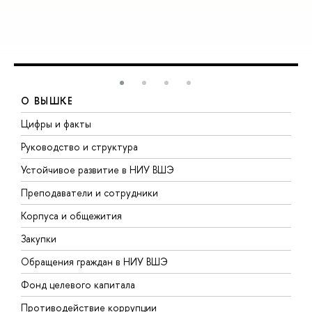
О ВЫШКЕ
Цифры и факты
Л
Руководство и структура
Д
Устойчивое развитие в НИУ ВШЭ
О
Преподаватели и сотрудники
П
Корпуса и общежития
В
Закупки
П
Обращения граждан в НИУ ВШЭ
А
Фонд целевого капитала
Д
Противодействие коррупции
Ц