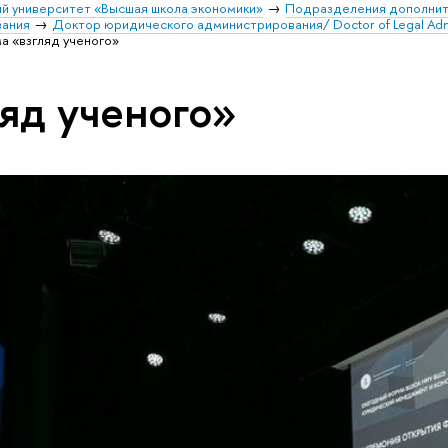
й университет «Высшая школа экономики»
Подразделения дополнит
вания
Доктор юридического администрирования/ Doctor of Legal Adm
а «взгляд ученого»
ляд ученого»