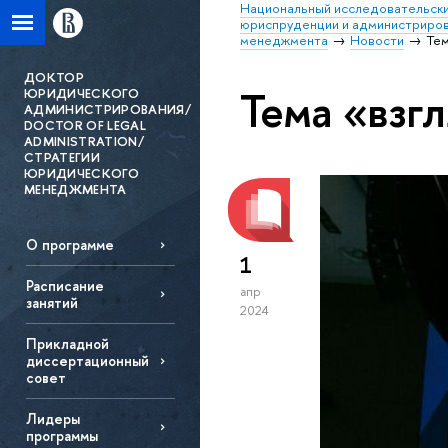
Национальный исследовательски
юриспруденции и администриро
менеджмента
Новости
Тем
ДОКТОР
Тема «взг
ЮРИДИЧЕСКОГО
АДМИНИСТРИРОВАНИЯ/
DOCTOR OF LEGAL
ADMINISTRATION/
СТРАТЕГИИ
ЮРИДИЧЕСКОГО
МЕНЕДЖМЕНТА
О программе
1
Расписание
апр
занятий
2024
Прикладной
диссертационный
совет
Лидеры
программы