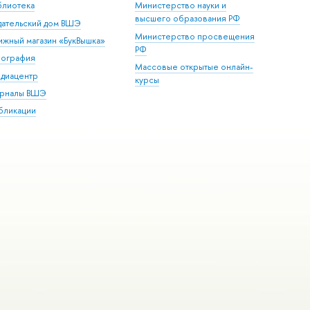
блиотека
Министерство науки и
высшего образования РФ
дательский дом ВШЭ
Министерство просвещения
ижный магазин «БукВышка»
РФ
пография
Массовые открытые онлайн-
диацентр
курсы
рналы ВШЭ
бликации