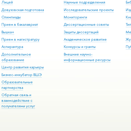
Лицей
Научные подразделения
Би
Довузовская подготовка
Исследовательские проекты
Из
Олимпиады
Мониторинги
Кн
Прием в бакалавриат
Диссертационные советы
Ти
Вышка+
Защиты диссертаций
Ме
Прием в магистратуру
Академическое развитие
Жу
Аспирантура
Конкурсы и гранты
Пу
Дополнительное
Внешние научно-
образование
информационные ресурсы
Центр развития карьеры
Бизнес-инкубатор ВШЭ
Образовательные
партнерства
Обратная связь и
взаимодействие с
получателями услуг