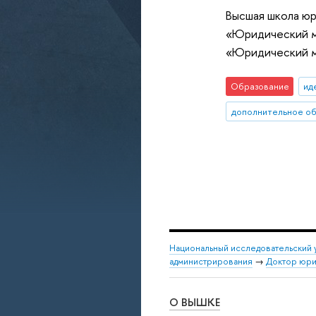
Высшая школа ю
«Юридический м
«Юридический м
Образование
ид
дополнительное о
Национальный исследовательский 
администрирования
→
Доктор юрид
О ВЫШКЕ