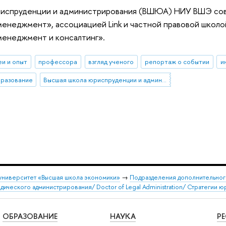
риспруденции и администрирования (ВШЮА) НИУ ВШЭ сов
енеджмент», ассоциацией Link и частной правовой школо
енеджмент и консалтинг».
еи и опыт
профессора
взгляд ученого
репортаж о событии
и
бразование
Высшая школа юриспруденции и администрирования
университет «Высшая школа экономики»
→
Подразделения дополнительног
ического администрирования/ Doctor of Legal Administration/ Стратегии
ОБРАЗОВАНИЕ
НАУКА
Р