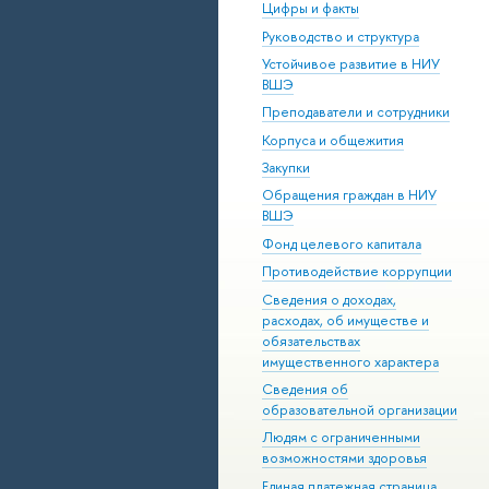
Цифры и факты
Руководство и структура
Устойчивое развитие в НИУ
ВШЭ
Преподаватели и сотрудники
Корпуса и общежития
Закупки
Обращения граждан в НИУ
ВШЭ
Фонд целевого капитала
Противодействие коррупции
Сведения о доходах,
расходах, об имуществе и
обязательствах
имущественного характера
Сведения об
образовательной организации
Людям с ограниченными
возможностями здоровья
Единая платежная страница