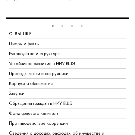
О ВЫШКЕ
Цифры и факты
Л
Руководство и структура
Д
Устойчивое развитие в НИУ ВШЭ
О
Преподаватели и сотрудники
П
Корпуса и общежития
В
Закупки
П
Обращения граждан в НИУ ВШЭ
А
Фонд целевого капитала
Д
Противодействие коррупции
Ц
Сведения о доходах, расходах, об имуществе и
Б