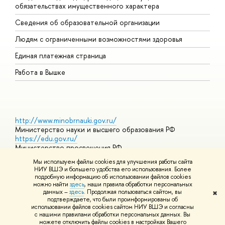
обязательствах имущественного характера
О
Сведения об образовательной организации
О
Людям с ограниченными возможностями здоровья
Единая платежная страница
Работа в Вышке
http://www.minobrnauki.gov.ru/
Министерство науки и высшего образования РФ
https://edu.gov.ru/
Министерство просвещения РФ
https://elearning.hse.ru/mooc
Мы используем файлы cookies для улучшения работы сайта
Массовые открытые онлайн-курсы
НИУ ВШЭ и большего удобства его использования. Более
подробную информацию об использовании файлов cookies
можно найти
здесь
, наши правила обработки персональных
данных –
здесь
. Продолжая пользоваться сайтом, вы
✖
© НИУ ВШЭ 1993–2026
Адреса и контакты
Условия
подтверждаете, что были проинформированы об
использования материалов
Политика конфиденциальности
Карта
использовании файлов cookies сайтом НИУ ВШЭ и согласны
сайта
с нашими правилами обработки персональных данных. Вы
Шрифты HSE Sans и HSE Slab разработаны в
Школе дизайна НИУ
можете отключить файлы cookies в настройках Вашего