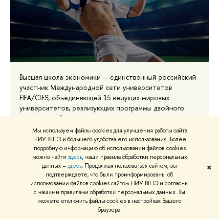
Высшая школа экономики — единственный российский
участник Международной сети университетов
FIFA/CIES, объединяющей 15 ведущих мировых
университетов, реализующих программы двойного
диплома в области спортивного менеджмента.
Мы используем файлы cookies для улучшения работы сайта
НИУ ВШЭ и большего удобства его использования. Более
подробную информацию об использовании файлов cookies
можно найти
здесь
, наши правила обработки персональных
Управляющий фитнес клубом
данных –
здесь
. Продолжая пользоваться сайтом, вы
✖
подтверждаете, что были проинформированы об
использовании файлов cookies сайтом НИУ ВШЭ и согласны
с нашими правилами обработки персональных данных. Вы
можете отключить файлы cookies в настройках Вашего
браузера.