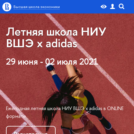
Высшая школа экономики
Летняя школа НИУ
ВШЭ x adidas
29 июня - 02 июля 2021
Ежегодная летняя школа НИУ ВШЭ x adidas в ONLINE
формате