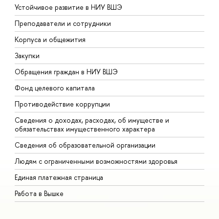
Устойчивое развитие в НИУ ВШЭ
О
Преподаватели и сотрудники
П
Корпуса и общежития
В
Закупки
П
Обращения граждан в НИУ ВШЭ
А
Фонд целевого капитала
Д
Противодействие коррупции
Ц
Сведения о доходах, расходах, об имуществе и
Б
обязательствах имущественного характера
О
Сведения об образовательной организации
О
Людям с ограниченными возможностями здоровья
Единая платежная страница
Работа в Вышке