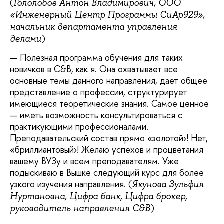
(
Гололобов Антон Владимирович, ООО
«Инженерный Центр Программы СиАр929»,
начальник департамента управления
)
делами
Полезная программа обучения для таких
новичков в С&В, как я. Она охватывает все
основные темы данного направления, дает общее
представление о профессии, структурирует
имеющиеся теоретические знания. Самое ценное
— иметь возможность консультироваться с
практикующими профессионалами.
Преподавательский состав прямо «золотой›! Нет,
«бриллиантовый›! Желаю успехов и процветания
вашему ВУЗу и всем преподавателям. Уже
подыскиваю в Вышке следующий курс для более
узкого изучения направления. (
Якунова Зульфия
Нуртановна, Цифра банк, Цифра брокер,
)
руководитель направления С&В