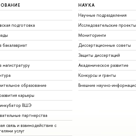
ЗОВАНИЕ
НАУКА
Научные подразделения
вская подготовка
Исследовательские проекты
иады
Мониторинги
в бакалавриат
Диссертационные советы
Защиты диссертаций
в магистратуру
Академическое развитие
нтура
Конкурсы и гранты
ительное образование
нешние научно-информацио
развития карьеры
-инкубатор ВШЭ
вательные партнерства
ая связь и взаимодействие с
телями услу