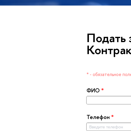
Подать 
Контра
* - обязательное пол
ФИО
*
Телефон
*