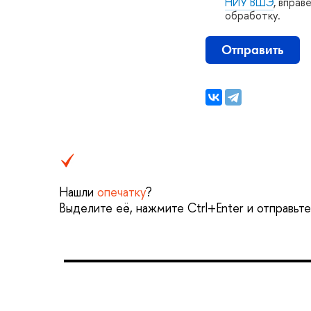
НИУ ВШЭ
, вправ
обработку.
Отправить
Нашли
опечатку
?
ыделите её, нажмите Ctrl+Enter и отправьте