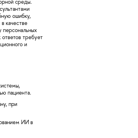
орной среды.
сультантами
бную ошибку,
 в качестве
у персональных
к ответов требует
ционного и
системы,
ью пациента.
ну, при
зованием ИИ в