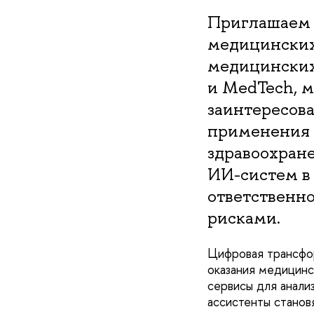
Приглашаем 
медицинских 
медицинских
и MedTech, м
заинтересов
применения 
здравоохран
ИИ-систем в
ответственн
рисками.
Цифровая трансфо
оказания медицин
сервисы для анали
ассистенты станов