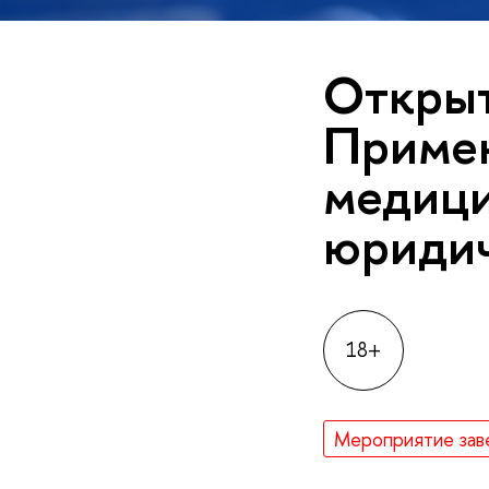
Открыт
Примен
медици
юридич
18+
Мероприятие зав