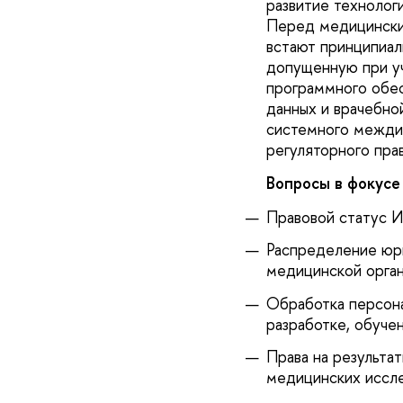
развитие технолог
Перед медицинским
встают принципиал
допущенную при уч
программного обес
данных и врачебно
системного междис
регуляторного прав
Вопросы в фокусе
Правовой статус И
Распределение юр
медицинской орган
Обработка персона
разработке, обуче
Права на результа
медицинских иссле