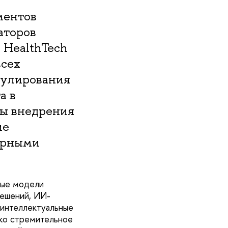
ментов
аторов
 HealthTech
всех
гулирования
а в
ты внедрения
ие
орными
ные модели
решений, ИИ-
 интеллектуальные
ако стремительное