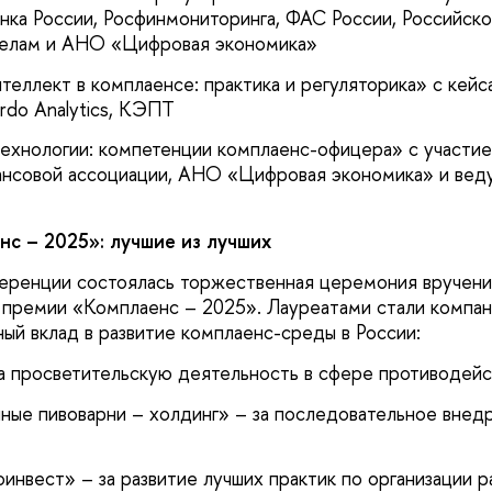
нка России, Росфинмониторинга, ФАС России, Российско
елам и АНО «Цифровая экономика»
теллект в комплаенсе: практика и регуляторика» с кей
rdo Analytics, КЭПТ
технологии: компетенции комплаенс-офицера» с участ
ансовой ассоциации, АНО «Цифровая экономика» и вед
с – 2025»: лучшие из лучших
еренции состоялась торжественная церемония вручени
премии «Комплаенс – 2025». Лауреатами стали компан
ный вклад в развитие комплаенс-среды в России:
просветительскую деятельность в сфере противодейс
е пивоварни – холдинг» – за последовательное внед
вест» – за развитие лучших практик по организации р