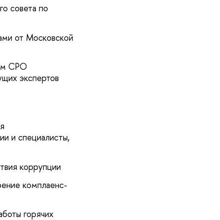
го совета по
сами от Московской
ием СРО
ущих экспертов
я
ии и специалисты,
твия коррупции
рение комплаенс-
аботы горячих