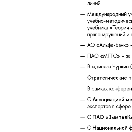
линий
Международный уче
учебно-методическ
учебника «Теория 
правонарушений и
АО «Альфа-Банк» –
ПАО «МГТС» – за 
Владислав Чуркин 
Стратегические п
В рамках конферен
С
Ассоциацией м
экспертов в сфере
С
ПАО «ВымпелК
С
Национальной ф