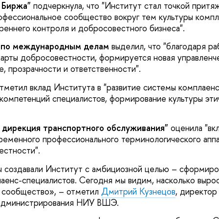
 Биржа"
подчеркнула, что "Институт стал точкой притя
фессиональное сообщество вокруг тем культуры компл
реннего контроля и добросовестного бизнеса".
т по международным делам
выделил, что "благодаря р
арты добросовестности, формируется новая управленче
е, прозрачности и ответственности".
тметил вклад Института в "развитие системы комплаенса
компетенций специалистов, формирование культуры эти
.
 дирекция транспортного обслуживания"
оценила "вкл
еменного профессионального терминологического аппа
естности".
ы создавали Институт с амбициозной целью – сформиро
аенс-специалистов. Сегодня мы видим, насколько выро
 сообщество», – отметил
Дмитрий Кузнецов
, директор
администрирования НИУ ВШЭ.