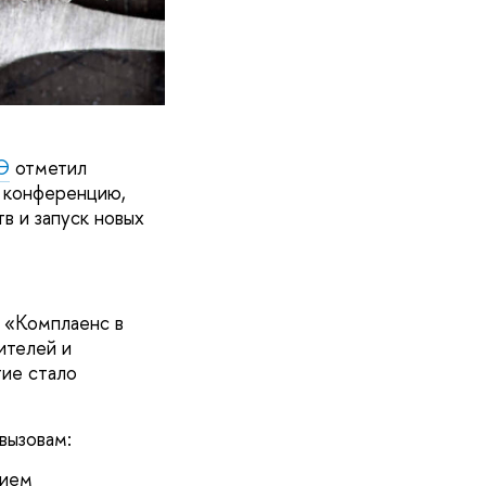
Э
отметил
 конференцию,
в и запуск новых
 «Комплаенс в
ителей и
тие стало
вызовам:
тием