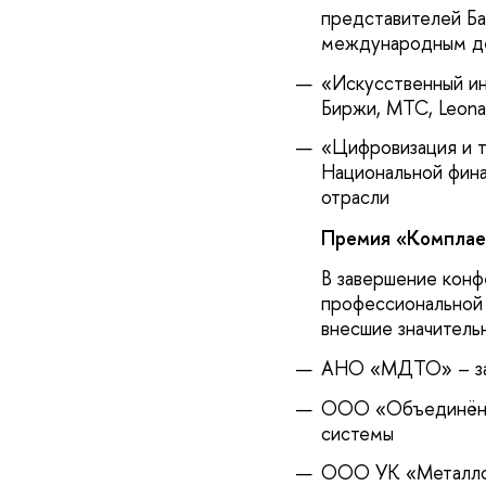
представителей Ба
международным д
«Искусственный ин
Биржи, МТС, Leona
«Цифровизация и 
Национальной фин
отрасли
Премия «Комплаен
В завершение конф
профессиональной 
внесшие значитель
АНО «МДТО» – за 
ООО «Объединённы
системы
ООО УК «Металлоин