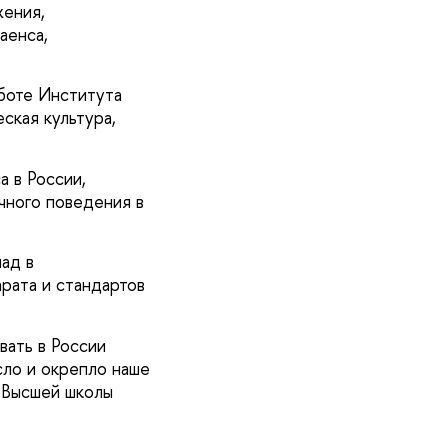
жения,
аенса,
аботе Института
ская культура,
 в России,
чного поведения в
ад в
рата и стандартов
вать в России
сло и окрепло наше
 Высшей школы