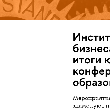
Инстит
бизне
итоги 
конфер
образо
Мероприятия
знаменуют н