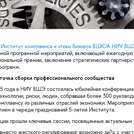
а
Институт комплаенса и этики бизнеса ВШЮА НИУ ВШ
бной программой мероприятий, включающей ежегодную
ональной премии, заключение стратегических партнерст
рограмм.
точка сборки профессионального сообщества
25 года в НИУ ВШЭ состоялась юбилейная конференция
технологии, риски, люди», собравшая более 300 руковод
омплаенсу из различных отраслей экономики. Мероприя
ием в череде празднований 5-летия Института.
ции прошли ключевые сессии, посвященные актуальным 
вместо жесткого регулирования: возможно ли?» с учас