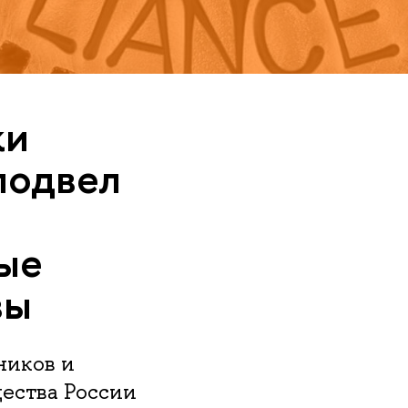
ки
одвел
ые
вы
ников и
ества России